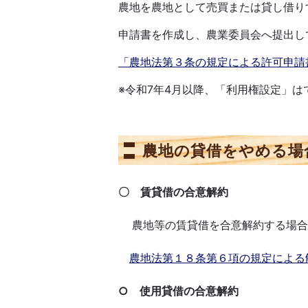
農地を農地として売買または貸し借り
申請書を作成し、農業委員会へ提出し
「農地法第３条の規定による許可申請
※令和7年4月以降、「利用権設定」は
農地の貸借をやめる場
〇 賃貸借の合意解約
農地等の賃貸借を合意解約する場合は
農地法第１８条第６項の規定による
○ 使用貸借の合意解約