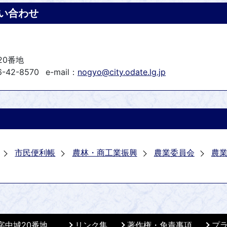
い合わせ
20番地
-42-8570
e-mail：
nogyo@city.odate.lg.jp
市民便利帳
農林・商工業振興
農業委員会
農
 字中城20番地
リンク集
著作権・免責事項
プ