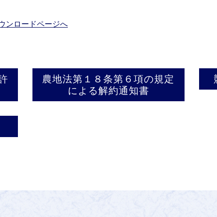
ウンロードページへ
許
農地法第１８条第６項の規定
による解約通知書