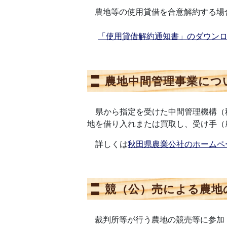
農地等の使用貸借を合意解約する場
「使用貸借解約通知書」のダウン
農地中間管理事業につ
県から指定を受けた中間管理機構（
地を借り入れまたは買取し、受け手（
詳しくは
秋田県農業公社のホームペ
競（公）売による農地
裁判所等が行う農地の競売等に参加