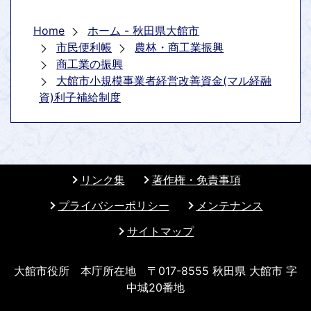
Home
ホーム - 秋田県大館市
市民便利帳
農林・商工業振興
商工業の振興
大館市小規模事業者経営改善資金(マル経融
資)利子補給制度
リンク集
著作権・免責事項
プライバシーポリシー
メンテナンス
サイトマップ
大館市役所 本庁所在地 〒017-8555 秋田県 大館市 字
中城20番地