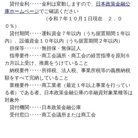
貸付金利･････金利は変動しますので、
日本政策金融公
庫ホームページ
でご確認ください
（令和７年１０月１日現在 ２．０
０％）
貸付期間･････運転資金７年以内（うち据置期間１年以
内）、設備資金１０年以内（うち据置期間２年以内）
担保等･･･････無担保・無保証人
指導要件･････商工会議所・商工会の経営指導を原則６
カ月以上受け、推薦をうけていること
納税要件･････所得税、法人税、事業所税等の義務納税
額をすべて完納していること
業種要件･････商工業者（最近１年以上事業を行ってい
る者）である者。日本政策金融公庫の非融資対象業種等は
対象外
貸付機関･････日本政策金融公庫
受付窓口･････商工会議所または商工会