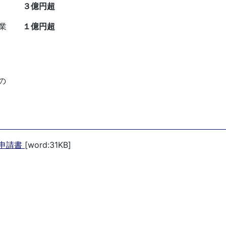
企業
３億円超
る企業
１億円超
の
定申請書
[word:31KB]