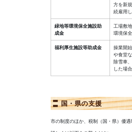
方を新
続雇用
緑地等環境保全施設助
工場敷
成金
環境保
福利厚生施設等助成金
操業開
や食堂
除雪車
した場
国・県の支援
市の制度のほか、税制（国・県）優遇