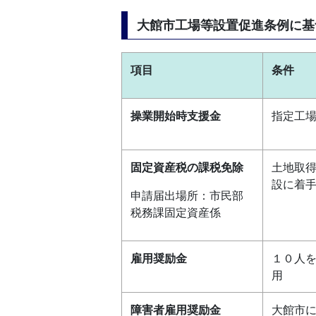
大館市工場等設置促進条例に基
項目
条件
操業開始時支援金
指定工
固定資産税の課税免除
土地取
設に着
申請届出場所：市民部
税務課固定資産係
雇用奨励金
１０人
用
障害者雇用奨励金
大館市