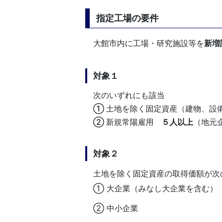
指定工場の要件
大館市内に工場・研究施設等を
新増
対象１
次のいずれにも該当
① 土地を除く固定資産（建物、設
② 新規常陽雇用
５人以上
（地元
対象２
土地を除く固定資産の取得価額が次
① 大企業（みなし大企業を含
② 中小企