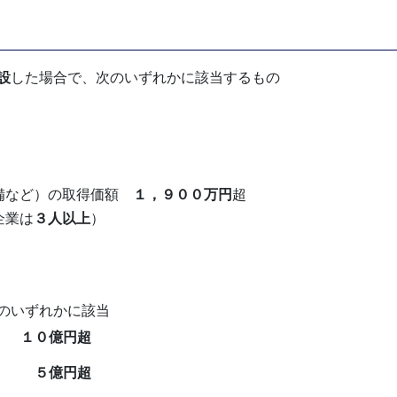
設
した場合で、次のいずれかに該当するもの
備など）の取得価額
１，９００万円
超
企業は
３人以上
）
のいずれかに該当
む）
１０億円超
業
５億円超