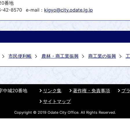
20番地
-42-8570
e-mail：
kigyo@city.odate.lg.jp
市民便利帳
農林・商工業振興
商工業の振興
 字中城20番地
リンク集
著作権・免責事項
プ
サイトマップ
Copyright © 2019 Odate City Office. All Rights Reserved.