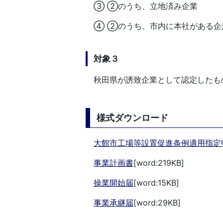
③ ②のうち、立地済み
④ ②のうち、市内に本社があ
対象３
秋田県が誘致企業として認定したも
様式ダウンロード
大館市工場等設置促進条例適用指
事業計画書
[word:219KB]
操業開始届
[word:15KB]
事業承継届
[word:29KB]