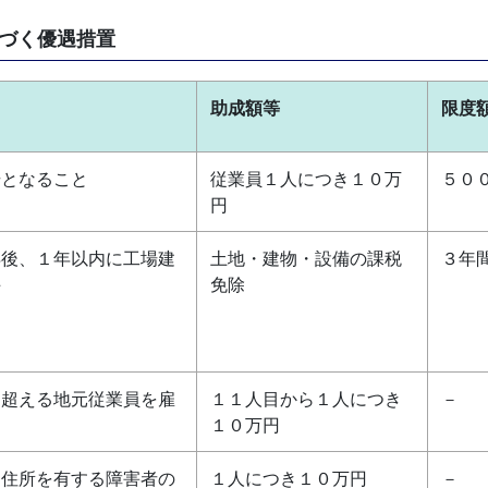
づく優遇措置
助成額等
限度
場となること
従業員１人につき１０万
５０
円
得後、１年以内に工場建
土地・建物・設備の課税
３年
手
免除
を超える地元従業員を雇
１１人目から１人につき
－
１０万円
に住所を有する障害者の
１人につき１０万円
－