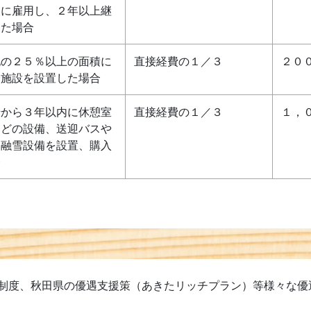
規に雇用し、２年以上継
した場合
地の２５％以上の面積に
直接経費の１／３
２０
全施設を設置した場合
始から３年以内に休憩室
直接経費の１／３
１，
などの設備、送迎バスや
、融雪設備を設置、購入
合
制度、秋田県の優遇支援策（あきたリッチプラン）等様々な優