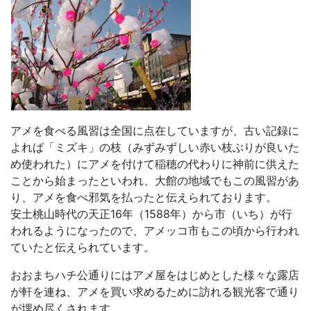
アメを食べる風習は全国に点在していますが、古い記録に
よれば「ミズキ」の枝（みずみずしい赤い枝ぶりが良いた
め使われた）にアメを付けて稲穂の代わりに神前に供えた
ことから始まったといわれ、大館の地域でもこの風習があ
り、アメを食べ邪気を払ったと伝えられております。
安土桃山時代の天正16年（1588年）から市（いち）が行
われるようになったので、アメッコ市もこの頃から行われ
ていたと伝えられています。
おおまちハチ公通りにはアメ屋をはじめとした様々な露店
が軒を連ね、アメを買い求めるために訪れる観光客で通り
が埋め尽くされます。