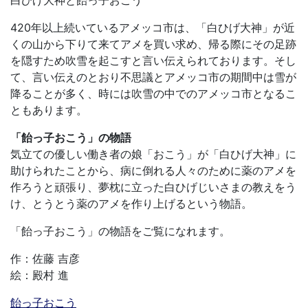
420年以上続いているアメッコ市は、「白ひげ大神」が近
くの山から下りて来てアメを買い求め、帰る際にその足跡
を隠すため吹雪を起こすと言い伝えられております。そし
て、言い伝えのとおり不思議とアメッコ市の期間中は雪が
降ることが多く、時には吹雪の中でのアメッコ市となるこ
ともあります。
「飴っ子おこう」の物語
気立ての優しい働き者の娘「おこう」が「白ひげ大神」に
助けられたことから、病に倒れる人々のために薬のアメを
作ろうと頑張り、夢枕に立った白ひげじいさまの教えをう
け、とうとう薬のアメを作り上げるという物語。
「飴っ子おこう」の物語をご覧になれます。
作：佐藤 吉彦
絵：殿村 進
飴っ子おこう