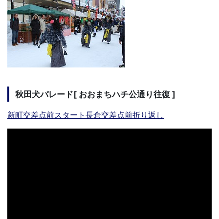
秋田犬パレード[ おおまちハチ公通り往復 ]
新町交差点前スタート長倉交差点前折り返し