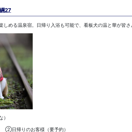
綱27
楽しめる温泉宿。日帰り入浴も可能で、看板犬の温と華が皆さ
な）
） ②日帰りのお客様（要予約）