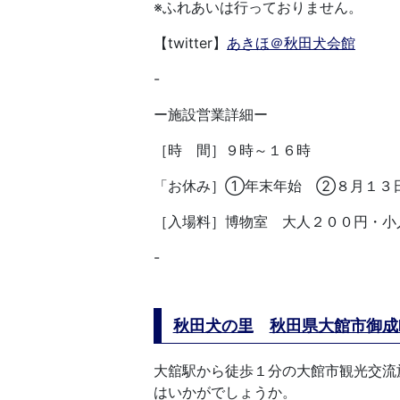
※ふれあいは行っておりません。
【twitter】
あきほ＠秋田犬会館
-
ー施設営業詳細ー
［時 間］９時～１６時
「お休み］①年末年始 ②８月１３
［入場料］博物室 大人２００円・小
-
秋田犬の里
秋田県大館市御成町
大舘駅から徒歩１分の大館市観光交流
はいかがでしょうか。