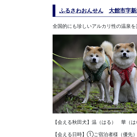
ふるさわおんせん
大館市字新
全国的にも珍しいアルカリ性の温泉を
【会える秋田犬】温（はる） 華（は
【会える日時】①ご宿泊者様（優先