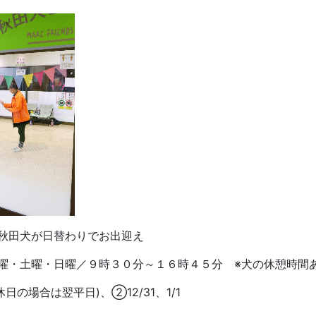
秋田犬が日替わりでお出迎え
曜・土曜・日曜／９時３０分～１６時４５分 ※犬の休憩時間
の場合は翌平日)、②12/31、1/1