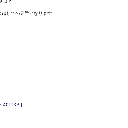
６４９
ス越しでの見学となります。
】
019KB ]