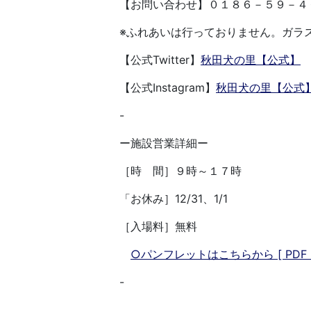
【お問い合わせ】０１８６－５９－４
※ふれあいは行っておりません。ガラ
【公式Twitter】
秋田犬の里【公式】
【公式Instagram】
秋田犬の里【公式
-
ー施設営業詳細ー
［時 間］９時～１７時
「お休み］12/31、1/1
［入場料］無料
○パンフレットはこちらから [ PDF：4
-