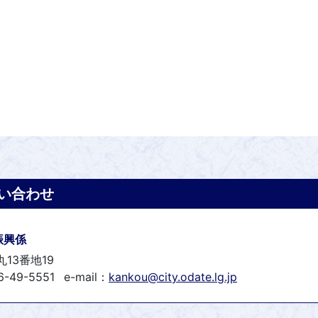
い合わせ
振興係
丸13番地19
6-49-5551
e-mail：
kankou@city.odate.lg.jp