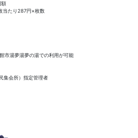
同額
たり287円×枚数
て大館市湯夢湯夢の湯での利用が可能
民集会所）指定管理者