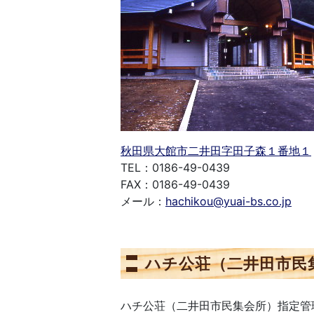
秋田県大館市二井田字田子森１番地１
TEL：0186-49-0439
FAX：0186-49-0439
メール：
hachikou@yuai-bs.co.jp
ハチ公荘（二井田市民
ハチ公荘（二井田市民集会所）指定管