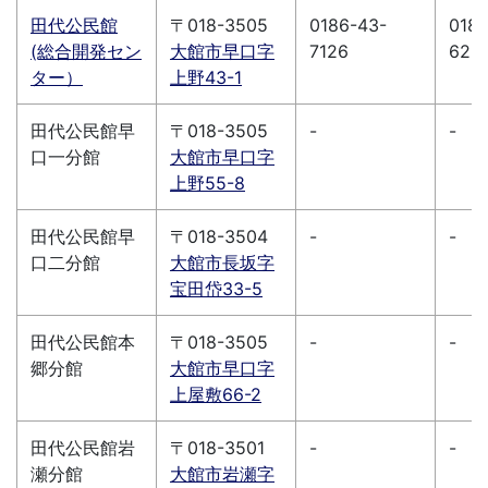
田代公民館
〒018-3505
0186-43-
0186
(総合開発セン
大館市早口字
7126
626
ター）
上野43-1
田代公民館早
〒018-3505
-
-
口一分館
大館市早口字
上野55-8
田代公民館早
〒018-3504
-
-
口二分館
大館市長坂字
宝田岱33-5
田代公民館本
〒018-3505
-
-
郷分館
大館市早口字
上屋敷66-2
田代公民館岩
〒018-3501
-
-
瀬分館
大館市岩瀬字