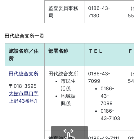
監査委員事務
0186-43-
（代）
局
7130
55-1
田代総合支所一覧
施設名称／住
部署名称
ＴＥＬ
ＦＡ
所
田代総合支所
田代総合支所
0186-43-
（代）
市民生
7099
54-
〒018-3595
活係
0186-
大館市早口字
地域振
43-
上野43番地1
興係
7099
0186-
43-7103
教育総務課
0186-43-7111
0186