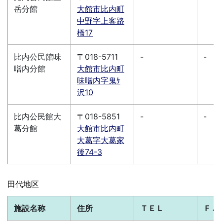
岳分館
大館市比内町
中野字上客路
橋17
比内公民館味
〒018-5711
-
-
噌内分館
大館市比内町
味噌内字鬼ｹ
沢10
比内公民館大
〒018-5851
-
-
葛分館
大館市比内町
大葛字大葛家
後74-3
田代地区
施設名称
住所
ＴＥＬ
ＦＡ