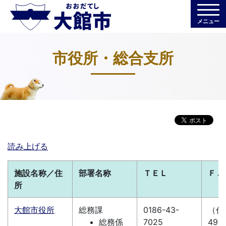
メニュー
市役所・総合支所
読み上げる
施設名称／住
部署名称
ＴＥＬ
ＦＡ
所
大館市役所
総務課
0186-43-
（代）
総務係
7025
49-1