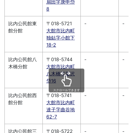
扇田字庚申岱
8
比内公民館東
〒018-5721
-
-
館分館
大館市比内町
独鈷字小館下
18-2
比内公民館八
〒018-5744
-
-
木橋分館
大館市比内町
八木橋字畠沢
岱16
スクロールできます
比内公民館西
〒018-5741
-
-
館分館
大館市比内町
達子字曲谷地
62-7
比内公民館三
〒018-5722
-
-