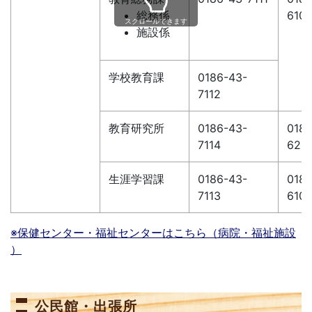
総務係
610
スクロールできます
施設係
学校教育課
0186-43-
7112
教育研究所
0186-43-
0186
7114
622
生涯学習課
0186-43-
0186
7113
610
※保健センター・福祉センターはこちら（病院・福祉施設
）
公民館・出張所