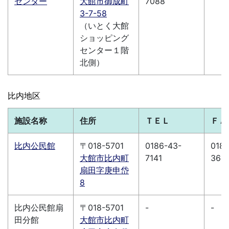
センター
大館市御成町
7088
3-7-58
（いとく大館
ショッピング
センター１階
北側）
比内地区
施設名称
住所
ＴＥＬ
ＦＡ
比内公民館
〒018-5701
0186-43-
0186
大館市比内町
7141
365
扇田字庚申岱
8
比内公民館扇
〒018-5701
-
-
田分館
大館市比内町