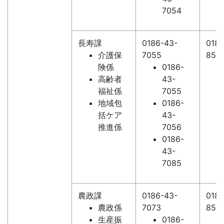
7054
長寿課
0186-43-
0186
介護保
7055
853
険係
0186-
高齢者
43-
福祉係
7055
地域包
0186-
括ケア
43-
推進係
7056
0186-
43-
7085
農政課
0186-43-
0186
農政係
7073
857
生産振
0186-