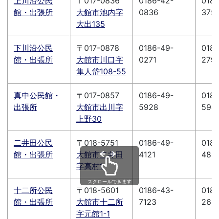
上川沿公民
〒017-0836
0186-42-
0186
館・出張所
大館市池内字
0836
375
大出135
下川沿公民
〒017-0878
0186-49-
0186
館・出張所
大館市川口字
0271
279
隼人岱108-55
真中公民館・
〒017-0857
0186-49-
0186
出張所
大館市出川字
5928
594
上野30
二井田公民
〒018-5751
0186-49-
0186
館・出張所
大館市二井田
4121
480
字高村1
スクロールできます
十二所公民
〒018-5601
0186-43-
0186
館・出張所
大館市十二所
7123
260
字元館1-1