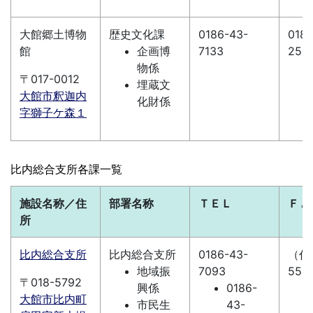
大館郷土博物
歴史文化課
0186-43-
0186
館
企画博
7133
251
物係
〒017-0012
埋蔵文
大館市釈迦内
化財係
字獅子ケ森１
比内総合支所各課一覧
施設名称／住
部署名称
ＴＥＬ
ＦＡ
所
比内総合支所
比内総合支所
0186-43-
（代）
地域振
7093
55-1
〒018-5792
興係
0186-
大館市比内町
市民生
43-