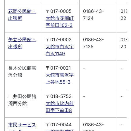
花岡公民館・
〒017-0005
0186-43-
0186
出張所
大館市花岡町
7124
220
字前田102-3
矢立公民館・
〒017-0002
0186-43-
0186
出張所
大館市白沢字
7125
200
白沢1149
長木公民館雪
〒017-0021
-
-
沢分館
大館市雪沢字
上谷地55-3
二井田公民館
〒018-5753
-
-
麓西分館
大館市比内前
田字下前田8
市民サービス
〒017-0044
0186-43-
-