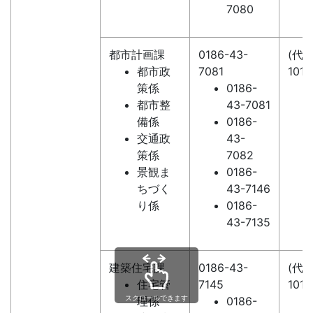
7080
都市計画課
0186-43-
(代)0
都市政
7081
1018
策係
0186-
都市整
43-7081
備係
0186-
交通政
43-
策係
7082
景観ま
0186-
ちづく
43-7146
り係
0186-
43-7135
建築住宅課
0186-43-
(代)0
住宅管
7145
1018
スクロールできます
理係
0186-