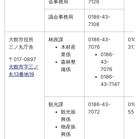
会事務局
7128
議会事務局
0186-43-
7108
大館市役所
林政課
0186-43-
0186
三ノ丸庁舎
木材産
7076
313
業係
0186-
〒017-0897
森林整
43-
大館市字三ノ
備係
7076
丸13番地19
0186-
43-7147
観光課
0186-43-
0186
観光振
7072
555
興係
物産振
興係