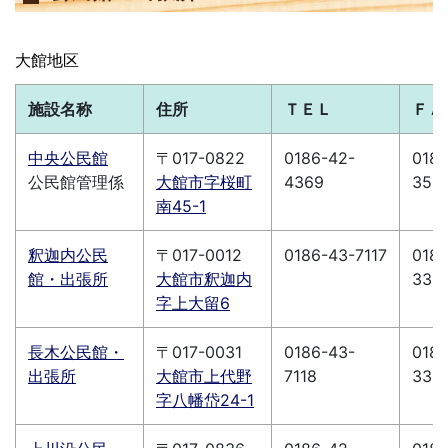
大館地区
施設名称
住所
ＴＥＬ
ＦＡ
中央公民館
〒017-0822
0186-42-
0186
公民館管理係
大館市字桜町
4369
353
南45-1
釈迦内公民
〒017-0012
0186-43-7117
0186
館・出張所
大館市釈迦内
331
字上大留6
長木公民館・
〒017-0031
0186-43-
0186
出張所
大館市上代野
7118
331
字八幡岱24-1