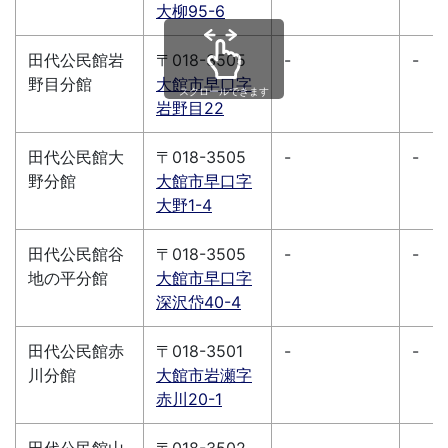
大柳95-6
田代公民館岩
〒018-3505
-
-
野目分館
大館市早口字
スクロールできます
岩野目22
田代公民館大
〒018-3505
-
-
野分館
大館市早口字
大野1-4
田代公民館谷
〒018-3505
-
-
地の平分館
大館市早口字
深沢岱40-4
田代公民館赤
〒018-3501
-
-
川分館
大館市岩瀬字
赤川20-1