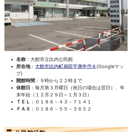
名称
：大館市立比内公民館
所在地
：
大館市比内町扇田字庚申岱８
(Googleマッ
プ)
開館時間
：９時から２２時まで
休館日
：毎月第３月曜日（祝日の場合は翌日）、年
末年始（１２月２９日～１月３日）
ＴＥＬ
：０１８６－４３－７１４１
ＦＡＸ
：０１８６－５５－３６５２