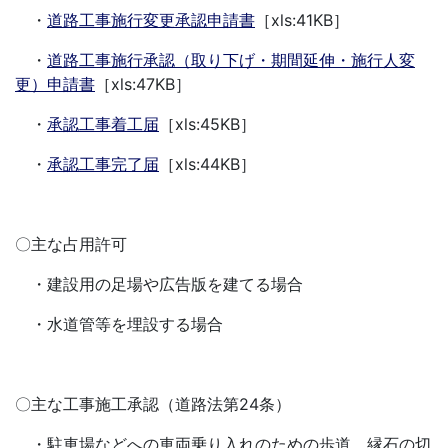
・
道路工事施行変更承認申請書
［xls:41KB］
・
道路工事施行承認（取り下げ・期間延伸・施行人変
更）申請書
［xls:47KB］
・
承認工事着工届
［xls:45KB］
・
承認工事完了届
［xls:44KB］
〇主な占用許可
・建設用の足場や広告版を建てる場合
・水道管等を埋設する場合
〇主な工事施工承認（道路法第24条）
・駐車場などへの車両乗り入れのための歩道、縁石の切