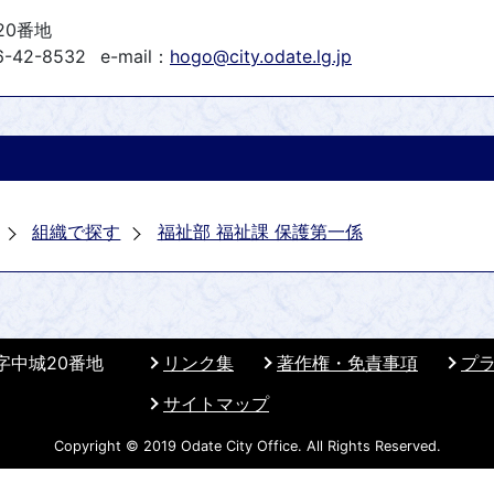
20番地
-42-8532
e-mail：
hogo@city.odate.lg.jp
組織で探す
福祉部 福祉課 保護第一係
 字中城20番地
リンク集
著作権・免責事項
プ
サイトマップ
Copyright © 2019 Odate City Office. All Rights Reserved.