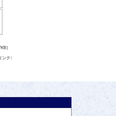
7KB］
リンク〉