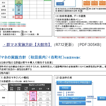
・群マネ実施方針【大館市】
（R7.12更新）［PDF:305KB］