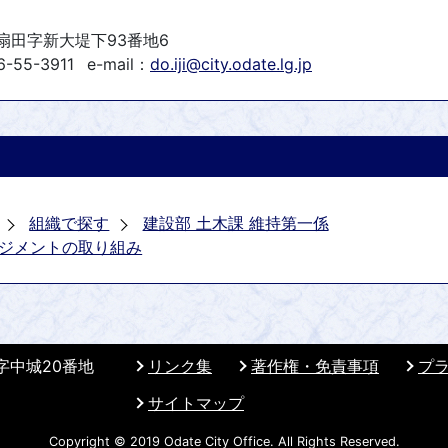
町扇田字新大堤下93番地6
-55-3911
e-mail：
do.iji@city.odate.lg.jp
組織で探す
建設部 土木課 維持第一係
ジメントの取り組み
 字中城20番地
リンク集
著作権・免責事項
プ
サイトマップ
Copyright © 2019 Odate City Office. All Rights Reserved.