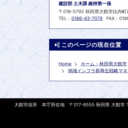
建設部 土木課 維持第一係
〒018-5792 秋田県大館市比内
TEL：
0186-43-7079
FAX：0186
このページの現在位置
Home
ホーム - 秋田県大館市
地域インフラ群再生戦略マネ
大館市役所 本庁所在地 〒017-8555 秋田県 大館市