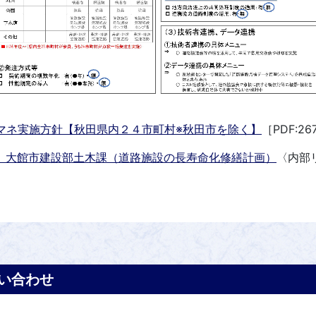
マネ実施方針【秋田県内２４市町村※秋田市を除く】
［PDF:26
】大館市建設部土木課（道路施設の長寿命化修繕計画）
〈内部
い合わせ