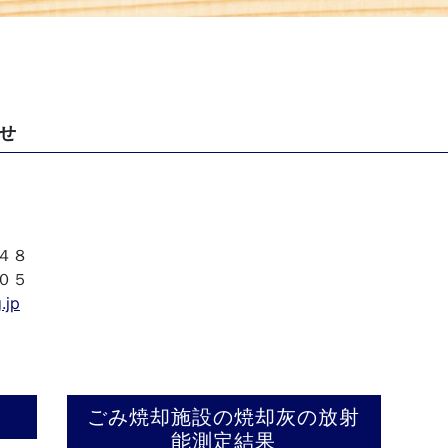
せ
４８
０５
.jp
ごみ焼却施設の焼却灰の放射
能測定結果