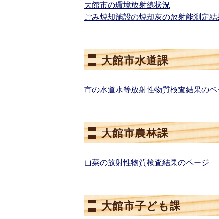
大館市の環境放射線状況
ごみ焼却施設の焼却灰の放射能測定結
大館市水道課
市の水道水等放射性物質検査結果のペ
大館市農林課
山菜の放射性物質検査結果のページ
大館市子ども課