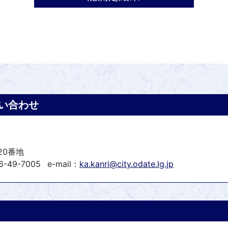
い合わせ
20番地
6-49-7005
e-mail：
ka.kanri@city.odate.lg.jp