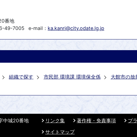
20番地
6-49-7005
e-mail：
ka.kanri@city.odate.lg.jp
組織で探す
市民部 環境課 環境保全係
大館市の放
 字中城20番地
リンク集
著作権・免責事項
プ
サイトマップ