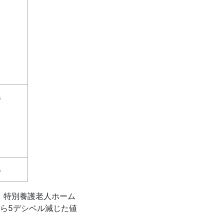
B
B
、特別養護老人ホーム
ら5デシベル減じた値