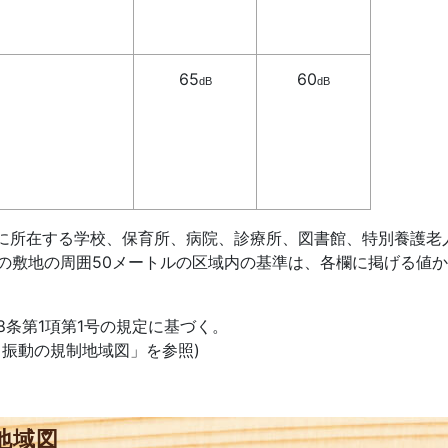
65
60
dB
dB
内に所在する学校、保育所、病院、診療所、図書館、特別養護老
地の周囲50メートルの区域内の基準は、各欄に掲げる値か
8条第1項第1号の規定に基づく。
動の規制地域図」を参照)
地域図