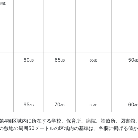
地域
60
65
50
dB
dB
60
dB
d
65
70
60
dB
dB
65
dB
d
たは第4種区域内に所在する学校、保育所、病院、診療所、図書館
地の周囲50メートルの区域内の基準は、各欄に掲げる値か