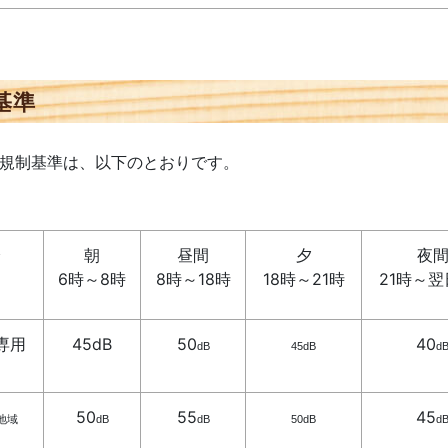
基準
の規制基準は、以下のとおりです。
分
朝
昼間
夕
夜
6時～8時
8時～18時
18時～21時
21時～翌
専用
45dB
50
40
dB
45dB
d
50
55
45
地域
dB
dB
50
dB
d