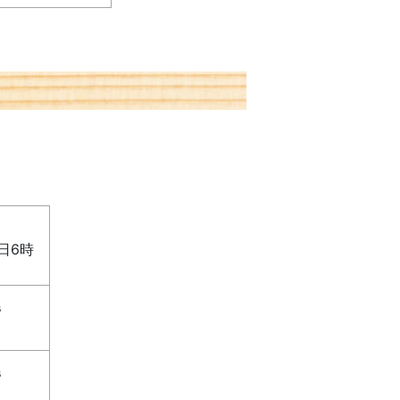
間
日6時
B
B