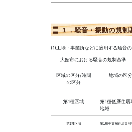
１．騒音・振動の規制
(1)工場・事業所などに適用する騒音
大館市における騒音の規制基準
区域の区分/時間
地域の区
の区分
第1種区域
第1種低層住居
地域
第2種区域
第1種中高層住居専用