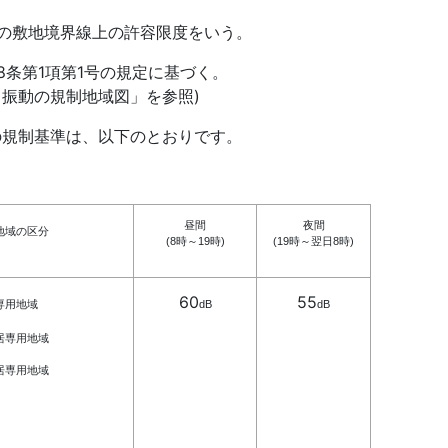
等の敷地境界線上の許容限度をいう。
8条第1項第1号の規定に基づく。
動の規制地域図」を参照)
の規制基準は、以下のとおりです。
昼間
夜間
地域の区分
(8時～19時)
(19時～翌日8時)
60
55
専用地域
dB
dB
居専用地域
居専用地域