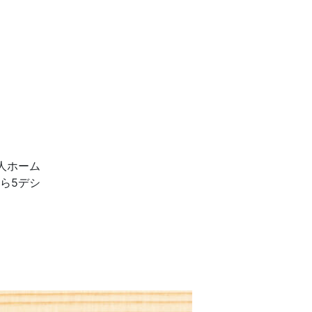
人ホーム
ら5デシ