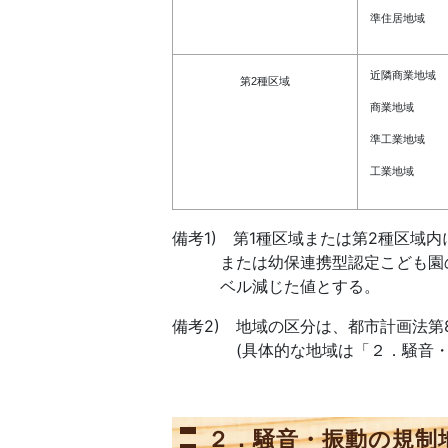
準住居地域
近隣商業地域
第2種区域
商業地域
準工業地域
工業地域
備考1) 第1種区域または第2種区域
または幼保連携型認定こども園の敷
ベル減じた値とする。
備考2) 地域の区分は、都市計画法第
(具体的な地域は「２．騒音・振
２．騒音・振動の規制