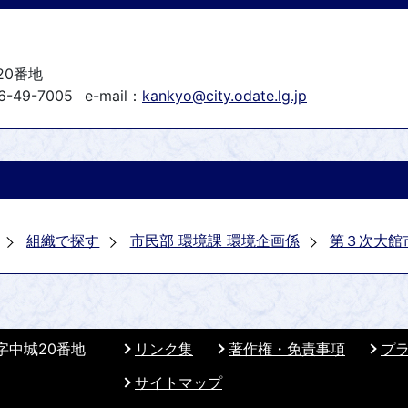
20番地
6-49-7005
e-mail：
kankyo@city.odate.lg.jp
組織で探す
市民部 環境課 環境企画係
第３次大館
 字中城20番地
リンク集
著作権・免責事項
プ
サイトマップ