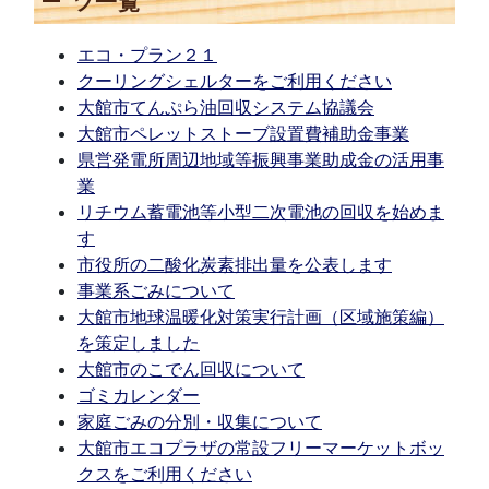
ツ一覧
エコ・プラン２１
クーリングシェルターをご利用ください
大館市てんぷら油回収システム協議会
大館市ペレットストーブ設置費補助金事業
県営発電所周辺地域等振興事業助成金の活用事
業
リチウム蓄電池等小型二次電池の回収を始めま
す
市役所の二酸化炭素排出量を公表します
事業系ごみについて
大館市地球温暖化対策実行計画（区域施策編）
を策定しました
大館市のこでん回収について
ゴミカレンダー
家庭ごみの分別・収集について
大館市エコプラザの常設フリーマーケットボッ
クスをご利用ください