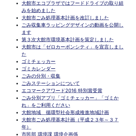
大館市エコプラザではフードドライブの取り組
みを始めました
大館市ごみ処理基本計画を改訂しました
ごみ収集車ラッピングデザインの動画を公開し
ます
第３次大館市環境基本計画を策定しました
大館市は「ゼロカーボンシティ」を宣言しまし
た
ゴミチェッカー
ゴミカレンダー
ごみの分別・収集
ごみステーションについて
エコマークアワード2016 特別賞受賞
ごみ分別アプリ「ゴミチェッカー」「ゴミか
れ」をご利用ください
大館地域 循環型社会形成推進地域計画
大館市ごみ処理基本計画（平成２３年～３７
年）
市民部 環境課 環境企画係