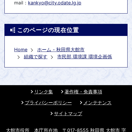
mail：
kankyo@city.odate.lg.jp
このページの現在位置
Home
ホーム - 秋田県大館市
組織で探す
市民部 環境課 環境企画係
リンク集
著作権・免責事項
プライバシーポリシー
メンテナンス
サイトマップ
大館市役所 本庁所在地 〒017-8555 秋田県 大館市 字