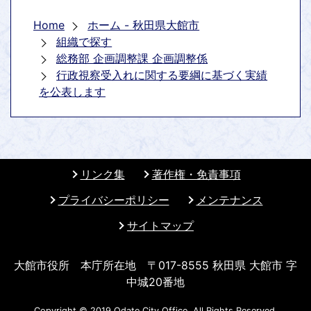
Home
ホーム - 秋田県大館市
組織で探す
総務部 企画調整課 企画調整係
行政視察受入れに関する要綱に基づく実績
を公表します
リンク集
著作権・免責事項
プライバシーポリシー
メンテナンス
サイトマップ
大館市役所 本庁所在地 〒017-8555 秋田県 大館市 字
中城20番地
Copyright © 2019 Odate City Office. All Rights Reserved.