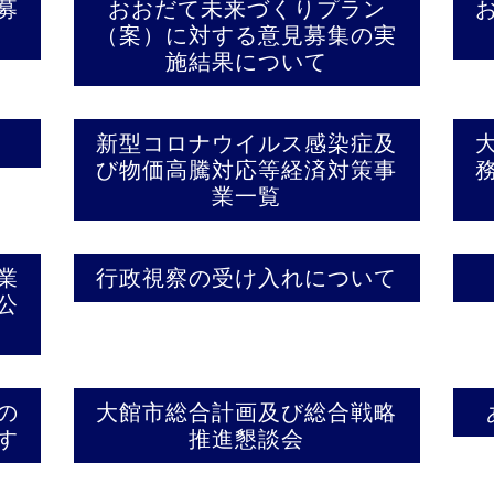
募
おおだて未来づくりプラン
（案）に対する意見募集の実
施結果について
新型コロナウイルス感染症及
び物価高騰対応等経済対策事
業一覧
業
行政視察の受け入れについて
公
の
大館市総合計画及び総合戦略
す
推進懇談会