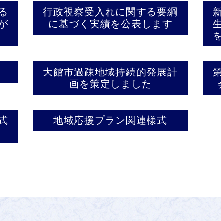
る
行政視察受入れに関する要綱
が
に基づく実績を公表します
大館市過疎地域持続的発展計
画を策定しました
式
地域応援プラン関連様式