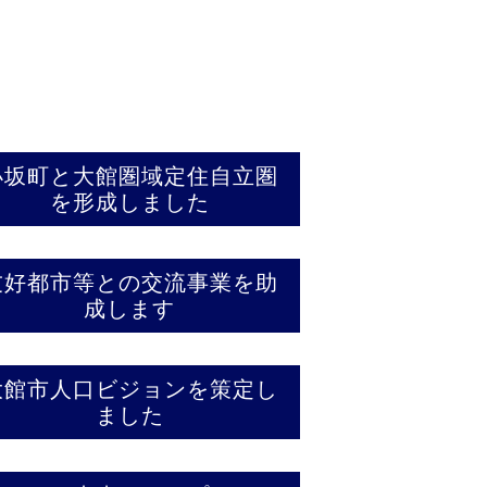
小坂町と大館圏域定住自立圏
を形成しました
友好都市等との交流事業を助
成します
大館市人口ビジョンを策定し
ました