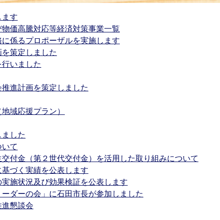
します
び物価高騰対応等経済対策事業一覧
務に係るプロポーザルを実施します
画を策定しました
を行いました
会推進計画を策定しました
（地域応援プラン）
しました
ついて
生交付金（第２世代交付金）を活用した取り組みについて
に基づく実績を公表します
の実施状況及び効果検証を公表します
リーダーの会」に石田市長が参加しました
推進懇談会