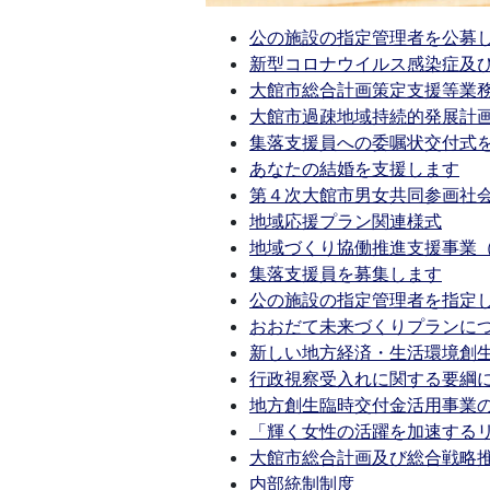
公の施設の指定管理者を公募
新型コロナウイルス感染症及
大館市総合計画策定支援等業
大館市過疎地域持続的発展計
集落支援員への委嘱状交付式
あなたの結婚を支援します
第４次大館市男女共同参画社
地域応援プラン関連様式
地域づくり協働推進支援事業
集落支援員を募集します
公の施設の指定管理者を指定
おおだて未来づくりプランに
新しい地方経済・生活環境創
行政視察受入れに関する要綱
地方創生臨時交付金活用事業
「輝く女性の活躍を加速する
大館市総合計画及び総合戦略
内部統制制度