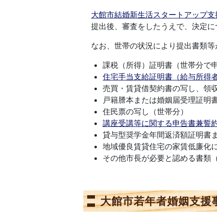
大館市結婚新生活スタートアップ支
提出後、審査をしたうえで、決定に
なお、世帯の状況により提出書類等
課税（所得）証明書（世帯分で
住宅手当支給証明書（給与所得
売買・賃貸借契約書の写し、領
戸籍謄本または婚姻届受理証明
住民票の写し（世帯分）
講座受講等に関する申告書兼誓
貸与型奨学金年間返済額証明書
地域優良賃貸住宅の家賃低廉化
その他市長が必要と認める書類
大館市若年者婚姻支援