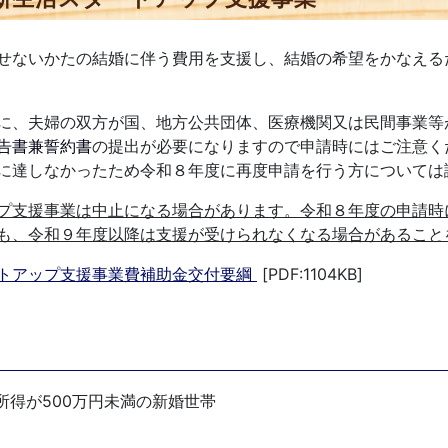
せないかたの結婚に伴う費用を支援し、結婚の希望をかなえる
に、
夫婦の双方が国、地方公共団体、医療機関又は民間事業等
告書兼誓約書
の提出が必要になりますので申請時にはご注意く
に達しなかったため令和８年度に再度申請を行う方については
プ支援事業は中止になる場合があります。令和８年度の申請時
も、令和９年度以降は支援が受けられなくなる場合があること
トアップ支援事業費補助金交付要綱
[PDF:1104KB]
得が500
万円未満の新婚世帯