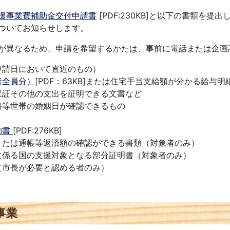
援事業費補助金交付申請書
[PDF:230KB]
と以下の書類を提出
ついてお知らせします。
が異なるため、申請を希望するかたは、事前に電話または企画
申請日において直近のもの）
者全員分）
[PDF：63KB]または住宅手当支給額が分かる給与
収証その他の支出を証明できる文書など
書等世帯の婚姻日が確認できるもの
約書
[PDF:276KB]
または通帳等返済額の確認ができる書類（対象者のみ）
に係る国の支援対象となる部分証明書（対象者のみ）
（市長が必要と認める者のみ）
事業