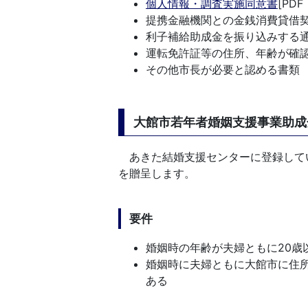
個人情報・調査実施同意書
[PDF
提携金融機関との金銭消費貸借
利子補給助成金を振り込みする
運転免許証等の住所、年齢が確
その他市長が必要と認める書類
大館市若年者婚姻支援事業助成
あきた結婚支援センターに登録してい
を贈呈します。
要件
婚姻時の年齢が夫婦ともに20歳
婚姻時に夫婦ともに大館市に住
ある