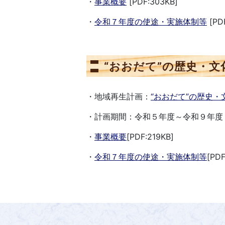
・
事業概要
[PDF:303KB]
・
令和７年度の使途・実施体制等
[PDF
“おおだて”の歴史・
・地域再生計画：
“おおだて”の歴史
・計画期間：令和５年度～令和９年度
・
事業概要
[PDF:219KB]
・
令和７年度の使途・実施体制等
[PDF