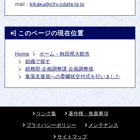
mail：
kikaku@city.odate.lg.jp
このページの現在位置
Home
ホーム - 秋田県大館市
組織で探す
総務部 企画調整課 企画調整係
集落支援員への委嘱状交付式を行いました
リンク集
著作権・免責事項
プライバシーポリシー
メンテナンス
サイトマップ