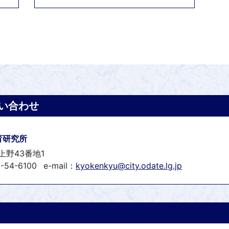
い合わせ
育研究所
上野43番地1
-54-6100
e-mail：
kyokenkyu@city.odate.lg.jp