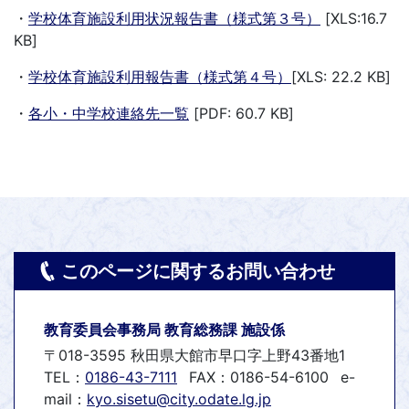
・
学校体育施設利用状況報告書（様式第３号）
[XLS:16.7
KB]
・
学校体育施設利用報告書（様式第４号）
[XLS: 22.2 KB]
・
各小・中学校連絡先一覧
[PDF: 60.7 KB]
このページに関するお問い合わせ
教育委員会事務局 教育総務課 施設係
〒018-3595 秋田県大館市早口字上野43番地1
TEL：
0186-43-7111
FAX：0186-54-6100
e-
mail：
kyo.sisetu@city.odate.lg.jp