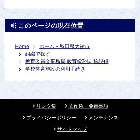
このページの現在位置
Home
ホーム - 秋田県大館市
組織で探す
教育委員会事務局 教育総務課 施設係
学校体育施設の利用手続き
リンク集
著作権・免責事項
プライバシーポリシー
メンテナンス
サイトマップ