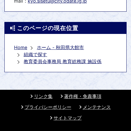
mail：
kyo.sisetu@city.odate.lg.jp
このページの現在位置
Home
ホーム - 秋田県大館市
組織で探す
教育委員会事務局 教育総務課 施設係
リンク集
著作権・免責事項
プライバシーポリシー
メンテナンス
サイトマップ