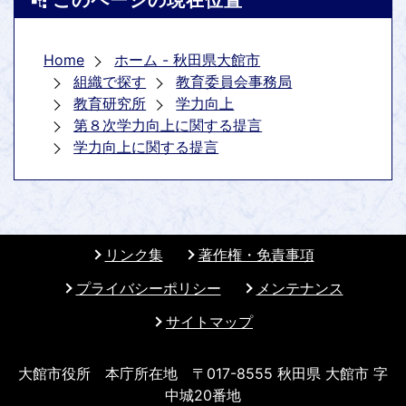
このページの現在位置
Home
ホーム - 秋田県大館市
組織で探す
教育委員会事務局
教育研究所
学力向上
第８次学力向上に関する提言
学力向上に関する提言
リンク集
著作権・免責事項
プライバシーポリシー
メンテナンス
サイトマップ
大館市役所 本庁所在地 〒017-8555 秋田県 大館市 字
中城20番地