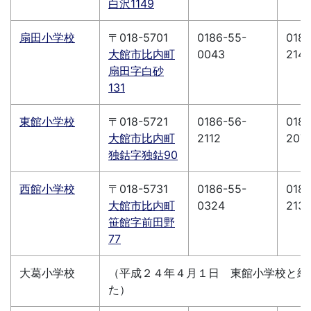
白沢1149
扇田小学校
〒018-5701
0186-55-
0186
大館市比内町
0043
214
扇田字白砂
131
東館小学校
〒018-5721
0186-56-
0186
大館市比内町
2112
207
独鈷字独鈷90
西館小学校
〒018-5731
0186-55-
0186
大館市比内町
0324
213
笹館字前田野
77
大葛小学校
（平成２４年４月１日 東館小学校と統
た）