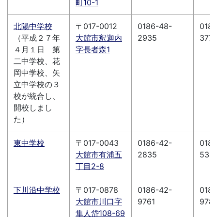
町10-1
北陽中学校
〒017-0012
0186-48-
0186
（平成２７年
大館市釈迦内
2935
377
４月１日 第
字長者森1
二中学校、花
岡中学校、矢
立中学校の３
校が統合し、
開校しまし
た）
東中学校
〒017-0043
0186-42-
0186
大館市有浦五
2835
535
丁目2-8
下川沿中学校
〒017-0878
0186-42-
0186
大館市川口字
9761
978
隼人岱108-69