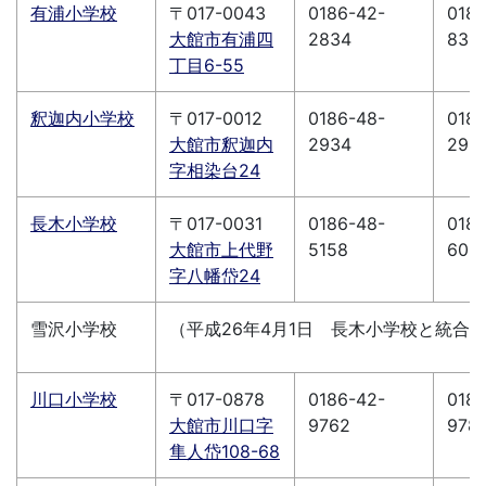
有浦小学校
〒017-0043
0186-42-
0186
大館市有浦四
2834
839
丁目6-55
釈迦内小学校
〒017-0012
0186-48-
0186
大館市釈迦内
2934
293
字相染台24
長木小学校
〒017-0031
0186-48-
0186
大館市上代野
5158
609
字八幡岱24
雪沢小学校
（平成26年4月1日 長木小学校と統合
川口小学校
〒017-0878
0186-42-
0186
大館市川口字
9762
978
隼人岱108-68