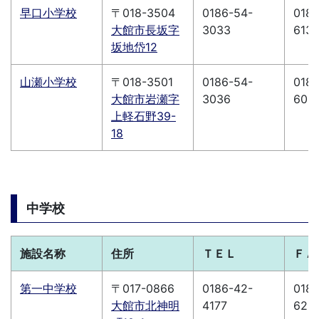
早口小学校
〒018-3504
0186-54-
0186
大館市長坂字
3033
613
坂地岱12
山瀬小学校
〒018-3501
0186-54-
0186
大館市岩瀬字
3036
606
上軽石野39-
18
中学校
施設名称
住所
ＴＥＬ
ＦＡ
第一中学校
〒017-0866
0186-42-
0186
大館市北神明
4177
626