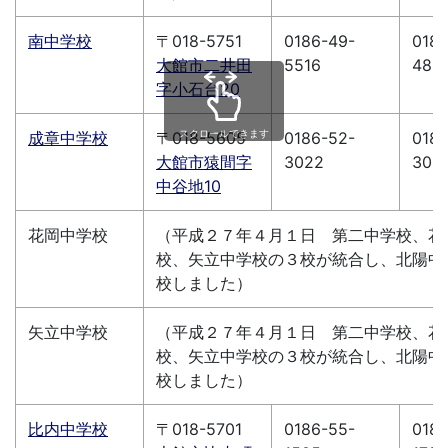
南中学校
〒018-5751
0186-49-
0186
大館市二井田
5516
488
字小石台20
スクロールできます
成章中学校
〒018-5605
0186-52-
0186
大館市猿間字
3022
303
中谷地10
花岡中学校
（平成２７年４月１日 第二中学校、花
校、矢立中学校の３校が統合し、北陽中
校しました）
矢立中学校
（平成２７年４月１日 第二中学校、花
校、矢立中学校の３校が統合し、北陽中
校しました）
比内中学校
〒018-5701
0186-55-
0186