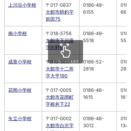
上川沿小学校
〒017-0837
0186-49-
0186
大館市餌釣字
6155
662
前田75
南小学校
〒018-5756
0186-49-
0186
大館市下川原
5518
551
字向野6
成章小学校
〒018-5601
0186-52-
0186
スクロールできます
大館市十二所
2818
281
字大平190
花岡小学校
〒017-0005
0186-46-
0186
大館市花岡町
1615
1614
字根井下22
矢立小学校
〒017-0002
0186-46-
0186
大館市白沢字
3012
134