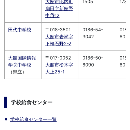
大館市比内町
1505
1789
扇田字新館野
中岱12
田代中学校
〒018-3501
0186-54-
0186
大館市岩瀬字
3042
606
下軽石野2-2
大館国際情報
〒017-0052
0186-50-
0186
学院中学校
大館市松木字
6090
609
（県立）
大上25-1
学校給食センター
学校給食センター一覧