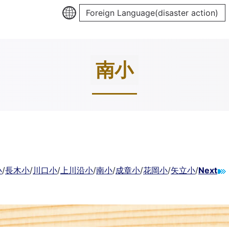
Foreign Language(disaster action)
南小
小
/
長木小
/
川口小
/
上川沿小
/
南小
/
成章小
/
花岡小
/
矢立小
/
Next