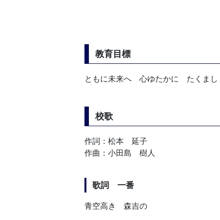
教育目標
ともに未来へ 心ゆたかに たくまし
校歌
作詞：松本 延子
作曲：小田島 樹人
歌詞 一番
青空高き 森吉の