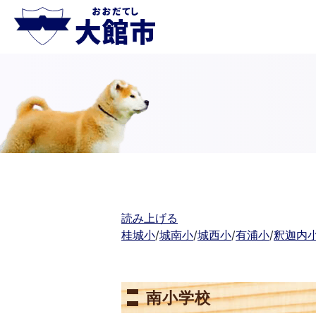
読み上げる
桂城小
/
城南小
/
城西小
/
有浦小
/
釈迦内
南小学校