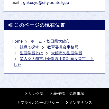
mail：
gakusyu@city.odate.lg.jp
このページの現在位置
Home
ホーム - 秋田県大館市
組織で探す
教育委員会事務局
生涯学習とは
大館市の生涯学習
第８次大館市社会教育中期計画を策定しま
した
リンク集
著作権・免責事項
プライバシーポリシー
メンテナンス