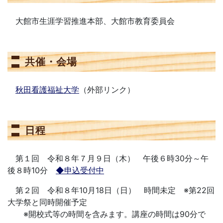
大館市生涯学習推進本部、大館市教育委員会
共催・会場
秋田看護福祉大学
（外部リンク）
日程
第１回 令和８年７月９日（木） 午後６時30分～午
後８時10分
◆申込受付中
第２回 令和８年10月18日（日） 時間未定 ※第22回
大学祭と同時開催予定
※開校式等の時間を含みます。講座の時間は90分で