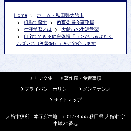
Home
ホーム - 秋田県大館市
組織で探す
教育委員会事務局
生涯学習とは
大館市の生涯学習
自宅でできる健康体操「ワンだふるはちく
んダンス（初級編）」をご紹介します
リンク集
著作権・免責事項
プライバシーポリシー
メンテナンス
サイトマップ
大館市役所 本庁所在地 〒017-8555 秋田県 大館市 字
中城20番地