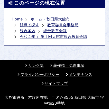
このページの現在位置
Home
ホーム - 秋田県大館市
組織で探す
教育委員会事務局
総合案内
総合教育会議
令和４年度 第１回大館市総合教育会議
リンク集
著作権・免責事項
プライバシーポリシー
メンテナンス
サイトマップ
大館市役所 本庁所在地 〒017-8555 秋田県 大館市 字
中城20番地