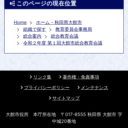
このページの現在位置
Home
ホーム - 秋田県大館市
組織で探す
教育委員会事務局
総合案内
総合教育会議
令和２年度 第１回大館市総合教育会議
リンク集
著作権・免責事項
プライバシーポリシー
メンテナンス
サイトマップ
大館市役所 本庁所在地 〒017-8555 秋田県 大館市 字
中城20番地