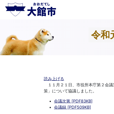
令和
読み上げる
１１月２１日、市役所本庁第２会議
策」について協議しました。
会議次第 [PDF83KB]
会議録 [PDF509KB]