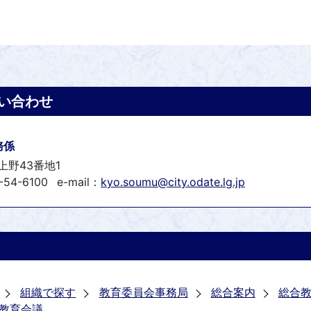
い合わせ
務係
上野43番地1
-54-6100
e-mail：
kyo.soumu@city.odate.lg.jp
組織で探す
教育委員会事務局
総合案内
総合
教育会議