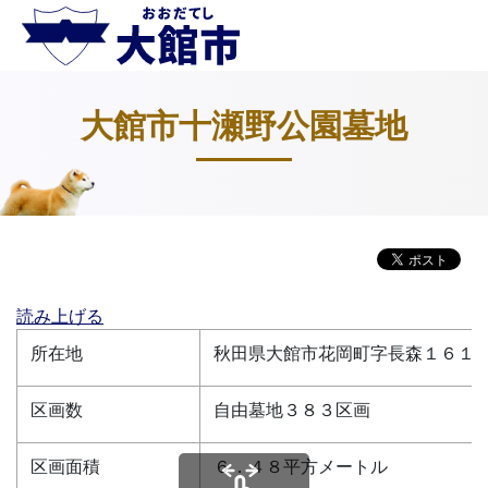
大館市十瀬野公園墓地
読み上げる
所在地
秋田県大館市花岡町字長森１６１
区画数
自由墓地３８３区画
区画面積
６．４８平方メートル