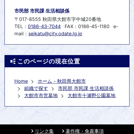
市民部 市民課 生活相談係
〒017-8555 秋田県大館市字中城20番地
TEL：
0186-43-7044
FAX：0186-45-1180
e-
mail：
seikatu@city.odate.lg.jp
このページの現在位置
Home
ホーム - 秋田県大館市
組織で探す
市民部 市民課 生活相談係
大館市市営墓地
大館市十瀬野公園墓地
リンク集
著作権・免責事項