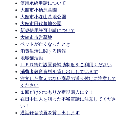
使用承継申請について
大館市小柄沢墓園
大館市小森山墓地公園
大館市田代墓地公園
新規使用許可申請について
大館市市営墓地
ペットが亡くなったとき
消費生活に関する情報
地域猫活動
ＬＥＤ街灯設置費補助制度をご利用ください
消費者教育資料を貸し出ししています
注文した覚えのない商品の送り付けに注意して
ください
１回だけのつもりが定期購入に？！
在日中国人を狙った不審電話に注意してくださ
い！
通話録音装置を貸し出します