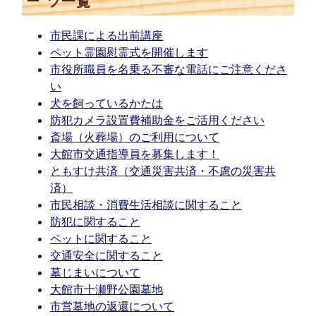
ツ一覧
市民課による出前講座
ペット霊園慰霊式を開催します
市役所職員を名乗る不審な電話にご注意くださ
い
犬を飼っているかたは
防犯カメラ設置費補助金をご活用ください
斎場（火葬場）のご利用について
大館市交通指導員を募集します！
ともすけ共済（交通災害共済・不慮の災害共
済）
市民相談・消費生活相談に関すること
防犯に関すること
ペットに関すること
交通安全に関すること
墓じまいについて
大館市十瀬野公園墓地
市営墓地の返還について