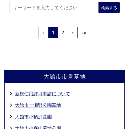
検索する
«
1
2
»
»»
大館市市営墓地
新規使用許可申請について
大館市十瀬野公園墓地
大館市小柄沢墓園
大館市小森山墓地公園