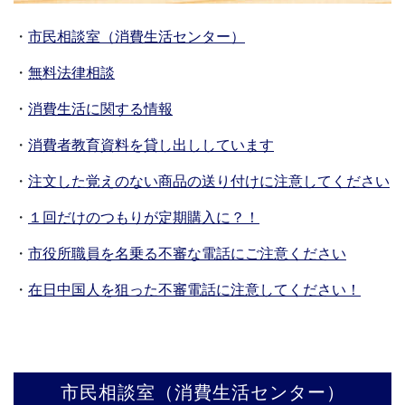
・
市民相談室（消費生活センター）
・
無料法律相談
・
消費生活に関する情報
・
消費者教育資料を貸し出ししています
・
注文した覚えのない商品の送り付けに注意してください
・
１回だけのつもりが定期購入に？！
・
市役所職員を名乗る不審な電話にご注意ください
・
在日中国人を狙った不審電話に注意してください！
市民相談室（消費生活センター）