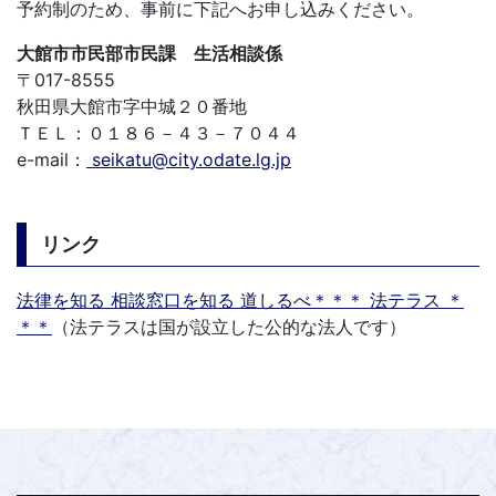
予約制のため、事前に下記へお申し込みください。
大館市市民部市民課 生活相談係
〒017-8555
秋田県大館市字中城２０番地
ＴＥＬ：０１８６－４３－７０４４
e-mail：
seikatu@city.odate.lg.jp
リンク
法律を知る 相談窓口を知る 道しるべ＊＊＊ 法テラス ＊
＊＊
（法テラスは国が設立した公的な法人です）