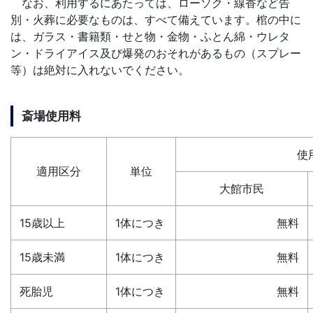
なお、利用するにあたっては、ローソク・線香など告
別・火葬に必要なものは、すべて備えています。棺の中に
は、ガラス・書籍類・せと物・金物・ふとん綿・ウレタ
ン・ドライアイス及び爆発のおそれがあるもの（スプレー
等）は絶対に入れないでください。
斎場使用料
使
適用区分
単位
大館市民
15歳以上
1体につき
無料
15歳未満
1体につき
無料
死胎児
1体につき
無料