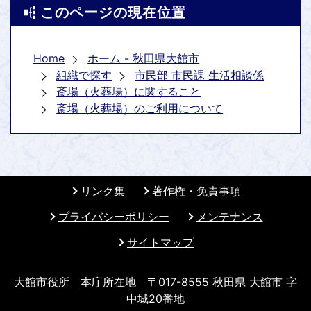
このページの現在位置
Home
ホーム - 秋田県大館市
組織で探す
市民部 市民課 生活相談係
斎場（火葬場）に関すること
斎場（火葬場）のご利用について
リンク集
著作権・免責事項
プライバシーポリシー
メンテナンス
サイトマップ
大館市役所 本庁所在地 〒017-8555 秋田県 大館市 字
中城20番地