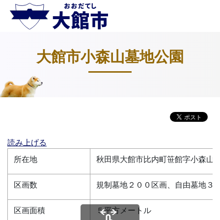
大館市小森山墓地公園
読み上げる
所在地
秋田県大館市比内町笹館字小森山
区画数
規制墓地２００区画、自由墓地３
区画面積
５平方メートル