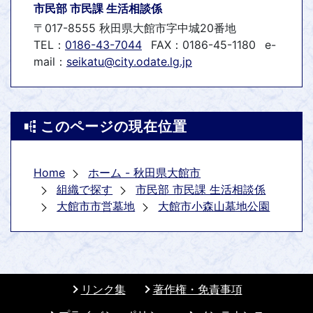
市民部 市民課 生活相談係
〒017-8555 秋田県大館市字中城20番地
TEL：
0186-43-7044
FAX：0186-45-1180
e-
mail：
seikatu@city.odate.lg.jp
このページの現在位置
Home
ホーム - 秋田県大館市
組織で探す
市民部 市民課 生活相談係
大館市市営墓地
大館市小森山墓地公園
リンク集
著作権・免責事項