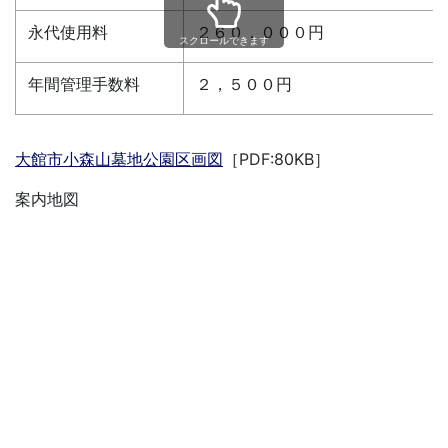
永代使用料
２６０，０００円
スクロールできます
年間管理手数料
２，５００円
大館市小森山墓地公園区画図
［PDF:80KB］
案内地図