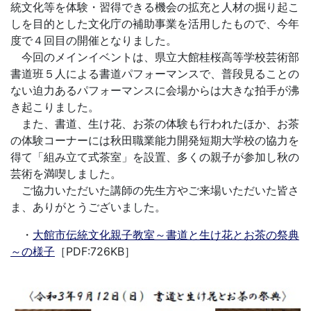
統文化等を体験・習得できる機会の拡充と人材の掘り起こ
しを目的とした文化庁の補助事業を活用したもので、今年
度で４回目の開催となりました。
今回のメインイベントは、県立大館桂桜高等学校芸術部
書道班５人による書道パフォーマンスで、普段見ることの
ない迫力あるパフォーマンスに会場からは大きな拍手が沸
き起こりました。
また、書道、生け花、お茶の体験も行われたほか、お茶
の体験コーナーには秋田職業能力開発短期大学校の協力を
得て「組み立て式茶室」を設置、多くの親子が参加し秋の
芸術を満喫しました。
ご協力いただいた講師の先生方やご来場いただいた皆さ
ま、ありがとうございました。
・
大館市伝統文化親子教室～書道と生け花とお茶の祭典
～の様子
［PDF:726KB］