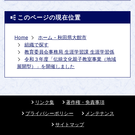
このページの現在位置
Home
ホーム - 秋田県大館市
組織で探す
教育委員会事務局 生涯学習課 生涯学習係
令和３年度「伝統文化親子教室事業（地域
展開型）」を開催しました
リンク集
著作権・免責事項
プライバシーポリシー
メンテナンス
サイトマップ