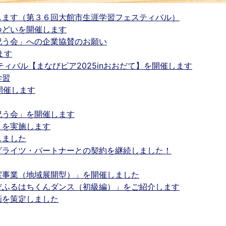
します（第３６回大館市生涯学習フェスティバル）
つどいを開催します
祝う会」への企業協賛のお願い
ます
ィバル【まなびピア2025inおおだて】を開催します
学習
を開催します
祝う会」を開催します
」を実施します
しました
グライツ・パートナーとの契約を継続しました！
室事業（地域展開型）」を開催しました
だふるはちくんダンス（初級編）」をご紹介します
画を策定しました