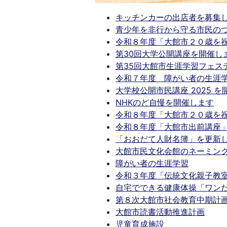
キッチンカーの出店者を募集
青少年を非行から守る市民の
令和８年度「大館市２０歳を
第30回大学公開講座を開催し
第35回大館市生涯学習フェステ
令和７年度 障がい者の生涯
大学校公開市民講座 2025 
NHKのど自慢を開催します
令和８年度「大館市２０歳を
令和８年度「大館市出前講座
「おおだて人財名簿」を更新
大館市民文化会館のネーミン
障がい者の生涯学習
令和３年度「伝統文化親子教
自宅でできる健康体操「ワン
第８次大館市社会教育中期計
大館市読書活動推進計画
児童育成施設