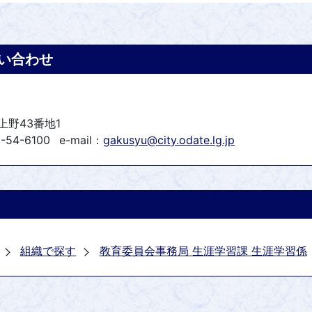
い合わせ
上野43番地1
-54-6100
e-mail：
gakusyu@city.odate.lg.jp
組織で探す
教育委員会事務局 生涯学習課 生涯学習係