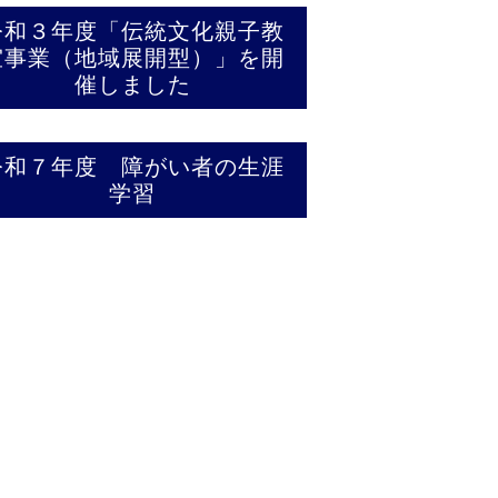
令和３年度「伝統文化親子教
室事業（地域展開型）」を開
催しました
令和７年度 障がい者の生涯
学習