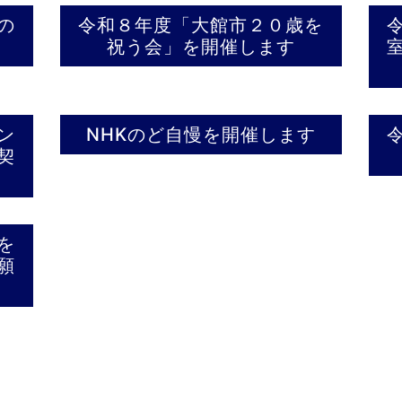
の
令和８年度「大館市２０歳を
祝う会」を開催します
ン
NHKのど自慢を開催します
契
を
願