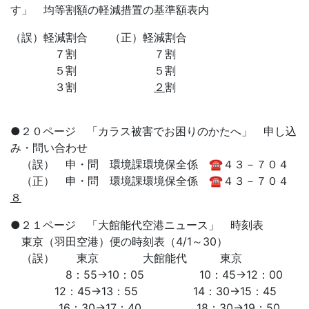
す」 均等割額の軽減措置の基準額表内
（誤）軽減割合 （正）軽減割合
７割 ７割
５割 ５割
３割
２
割
●２０ページ 「カラス被害でお困りのかたへ」 申し込
み・問い合わせ
（誤） 申・問 環境課環境保全係 ☎４３－７０４
（正） 申・問 環境課環境保全係 ☎４３－７０４
８
●２１ページ 「大館能代空港ニュース」 時刻表
東京（羽田空港）便の時刻表（4/1～30）
（誤） 東京 大館能代 東京
8：55→10：05 10：45→12：00
12：45→13：55 14：30→15：45
16：30→17：40 18：30→19：50