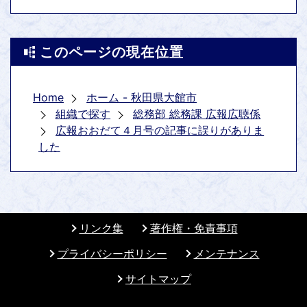
このページの現在位置
Home
ホーム - 秋田県大館市
組織で探す
総務部 総務課 広報広聴係
広報おおだて４月号の記事に誤りがありま
した
リンク集
著作権・免責事項
プライバシーポリシー
メンテナンス
サイトマップ