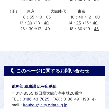
（正） 東京 大館能代 東京
8：55→10：05 10：
40
→12：00
12：
30
→13：
40
14：
25
→15：
40
16：30→17：40 18：30→19：
45
このページに関するお問い合わせ
総務部 総務課 広報広聴係
〒017-8555 秋田県大館市字中城20番地
TEL：
0186-43-7025
FAX：0186-49-1198
e-
mail：
kouhou@city.odate.lg.jp