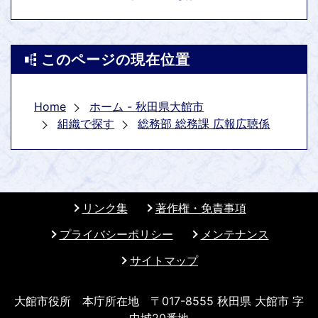
このページの現在位置
Home
ホーム - 秋田県大館市
組織で探す
総務部 総務課 広報広聴係
リンク集
著作権・免責事項
プライバシーポリシー
メンテナンス
サイトマップ
大館市役所 本庁所在地 〒017-8555 秋田県 大館市 字