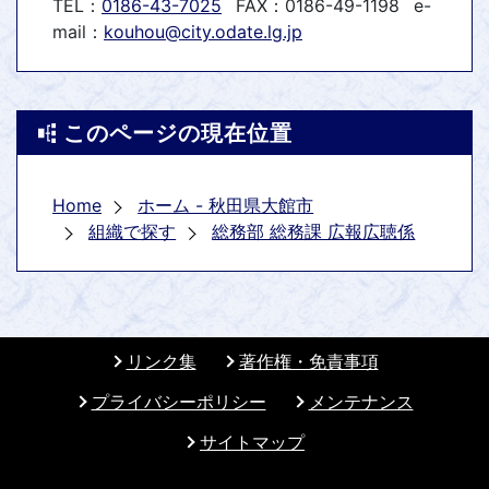
TEL：
0186-43-7025
FAX：0186-49-1198
e-
mail：
kouhou@city.odate.lg.jp
このページの現在位置
Home
ホーム - 秋田県大館市
組織で探す
総務部 総務課 広報広聴係
リンク集
著作権・免責事項
プライバシーポリシー
メンテナンス
サイトマップ