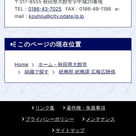
〒017-8555 秋田県大館市字中城20番地
TEL：
0186-43-7025
FAX：0186-49-1198
e-
mail：
kouhou@city.odate.lg.jp
このページの現在位置
Home
ホーム - 秋田県大館市
組織で探す
総務部 総務課 広報広聴係
リンク集
著作権・免責事項
プライバシーポリシー
メンテナンス
サイトマップ