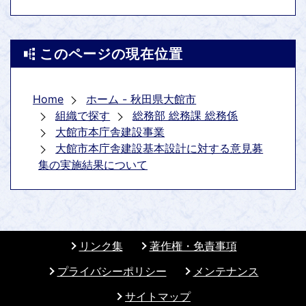
このページの現在位置
Home
ホーム - 秋田県大館市
組織で探す
総務部 総務課 総務係
大館市本庁舎建設事業
大館市本庁舎建設基本設計に対する意見募
集の実施結果について
リンク集
著作権・免責事項
プライバシーポリシー
メンテナンス
サイトマップ