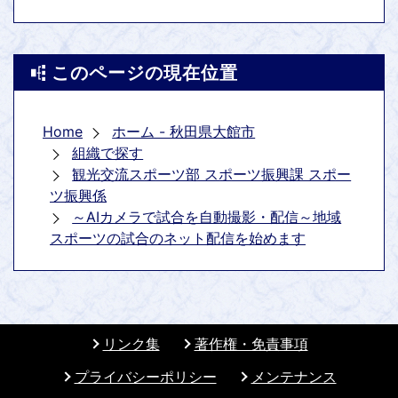
このページの現在位置
Home
ホーム - 秋田県大館市
組織で探す
観光交流スポーツ部 スポーツ振興課 スポー
ツ振興係
～AIカメラで試合を自動撮影・配信～地域
スポーツの試合のネット配信を始めます
リンク集
著作権・免責事項
プライバシーポリシー
メンテナンス