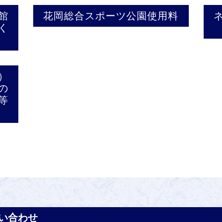
館
花岡総合スポーツ公園使用料
く
）
の
等
い合わせ