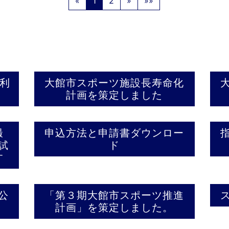
«
1
2
»
»»
/利
大館市スポーツ施設長寿命化
計画を策定しました
撮
申込方法と申請書ダウンロー
試
ド
す
公
「第３期大館市スポーツ推進
計画」を策定しました。