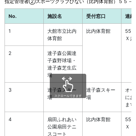
指定管理者
②スポーツクラブひない（比内体育館）５５－
No.
施設名
受付窓口
連絡
1
大館市立比内
比内体育館
55-
体育館
Ｘ共
2
達子森公園達
子森野球場・
達子森芝生広
場
3
達子森スキー
達子森スキー
オー
スクロールできます
場
場
にお
ます
4
扇田ふれあい
比内体育館
55-
公園扇田テニ
Ｘ
スコート