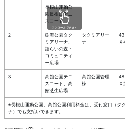
長根山運動公
園長根山テニ
スコート
スクロールできます
2
樹海公園タク
タクミアリー
43-
ミアリーナ、
ナ
Ｘ48
語らいの森・
コミュニティ
ー広場
3
高館公園テニ
高館公園管理
48-
スコート、高
棟
Ｘ共
館芝生広場
※長根山運動公園、高館公園利用料金は、受付窓口（タク
ナ）でも支払いできます。