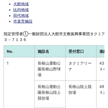
大館地域
比内地域
田代地域
市直営施設
指定管理者
①一般財団法人大館市文教振興事業団タクミア
３－７１３６
No.
施設名
受付窓口
連絡
1
長根山運動公
タクミアリー
43-
園長根山野球
ナ
Ｘ48
場
長根山運動公
長根山陸上競
49-
園長根山陸上
技場
Ｘ共
競技場