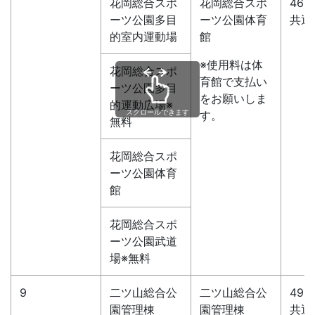
花岡総合スポ
花岡総合スポ
46-
ーツ公園多目
ーツ公園体育
共通
的室内運動場
館
※使用料は体
花岡総合スポ
育館で支払い
ーツ公園多目
をお願いしま
的運動広場※
スクロールできます
す。
無料
花岡総合スポ
ーツ公園体育
館
花岡総合スポ
ーツ公園武道
場※無料
9
二ツ山総合公
二ツ山総合公
49-
園管理棟
園管理棟
共通