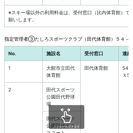
※スキー場以外の利用料金は、受付窓口（比内体育館）で
願いします。
指定管理者
③たしろスポーツクラブ（田代体育館）５４－
No.
施設名
受付窓口
連絡
1
大館市立田代
田代体育館
54-
体育館
Ｘ54
2
田代スポーツ
公園田代野球
場
田代スポーツ
公園田代テニ
スクロールできます
スコート