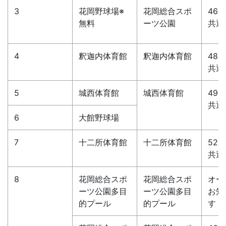
3
花岡野球場※
花岡総合スポ
46-
無料
ーツ公園
共通
4
釈迦内体育館
釈迦内体育館
48-
共通
5
城西体育館
城西体育館
49-
共通
6
大館野球場
7
十二所体育館
十二所体育館
52-
共通
8
花岡総合スポ
花岡総合スポ
オー
ーツ公園多目
ーツ公園多目
お知
的プール
的プール
す