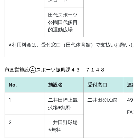
田代スポーツ
公園田代多目
的運動広場
※利用料金は、受付窓口（田代体育館）で支払いお願いし
市直営施設
④スポーツ振興課４３－７１４８
No.
施設名
受付窓口
連絡
1
二井田陸上競
二井田公民館
49-4
技場※無料
FAX
2
二井田野球場
※無料