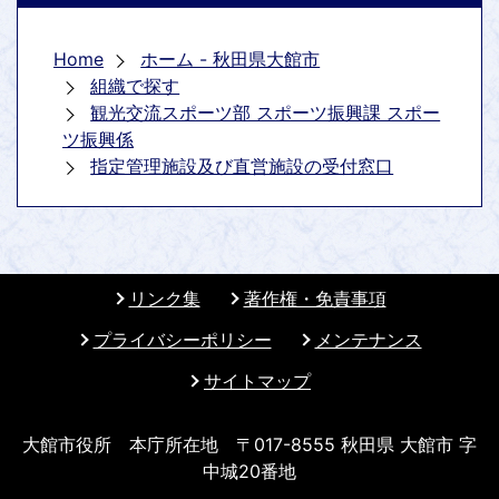
Home
ホーム - 秋田県大館市
組織で探す
観光交流スポーツ部 スポーツ振興課 スポー
ツ振興係
指定管理施設及び直営施設の受付窓口
リンク集
著作権・免責事項
プライバシーポリシー
メンテナンス
サイトマップ
大館市役所 本庁所在地 〒017-8555 秋田県 大館市 字
中城20番地