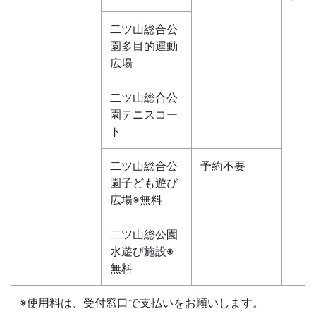
二ツ山総合公
園多目的運動
広場
二ツ山総合公
園テニスコー
ト
二ツ山総合公
予約不要
園子ども遊び
広場※無料
二ツ山総公園
水遊び施設※
無料
※使用料は、受付窓口で支払いをお願いします。