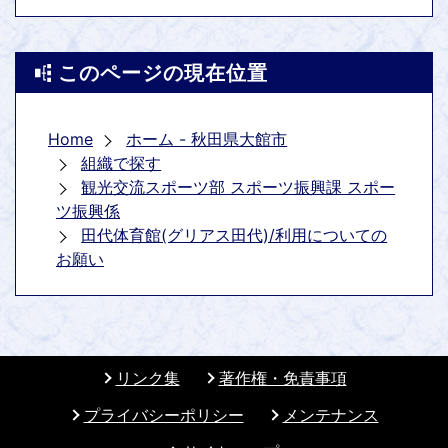
このページの現在位置
Home
ホーム - 秋田県大館市
組織で探す
観光交流スポーツ部 スポーツ振興課 スポー
ツ振興係
田代体育館(グリアス田代)/利用についての
お願い
リンク集
著作権・免責事項
プライバシーポリシー
メンテナンス